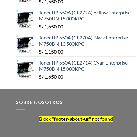
S/
1,650.00
Toner HP 650A (CE272A) Yellow Enterprise
M750DN 15,000KPG
S/
1,650.00
Toner HP 650A (CE270A) Black Enterprise
M750DN 13,500KPG
S/
1,150.00
Toner HP 650A (CE271A) Cyan Enterprise
M750DN 15,000KPG
S/
1,650.00
SOBRE NOSOTROS
Block
"footer-about-us"
not found