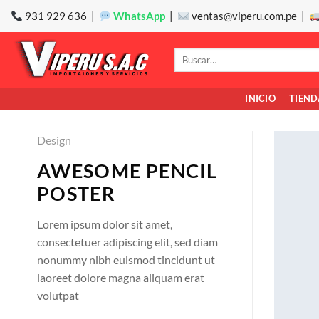
Saltar
931 929 636 |
WhatsApp
|
ventas@viperu.com.pe |
al
contenido
Buscar
por:
INICIO
TIEND
Design
AWESOME PENCIL
POSTER
Lorem ipsum dolor sit amet,
consectetuer adipiscing elit, sed diam
nonummy nibh euismod tincidunt ut
laoreet dolore magna aliquam erat
volutpat