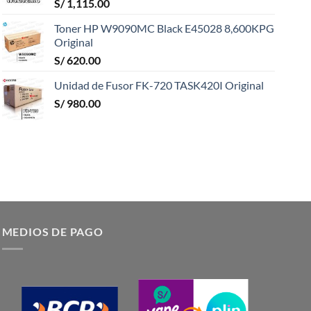
S/
1,115.00
Toner HP W9090MC Black E45028 8,600KPG
Original
S/
620.00
Unidad de Fusor FK-720 TASK420I Original
S/
980.00
MEDIOS DE PAGO