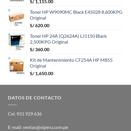
S/
1,115.00
Toner HP W9090MC Black E45028 8,600KPG
Original
S/
620.00
Toner HP 24A (Q2624A) LJ1150 Black
2,500KPG Original
S/
360.00
Kit de Mantenimiento CF254A HP M855
Original
S/
1,650.00
DATOS DE CONTACTO
Cel. 931 929 636
E-mail: ventas@viperu.com.pe