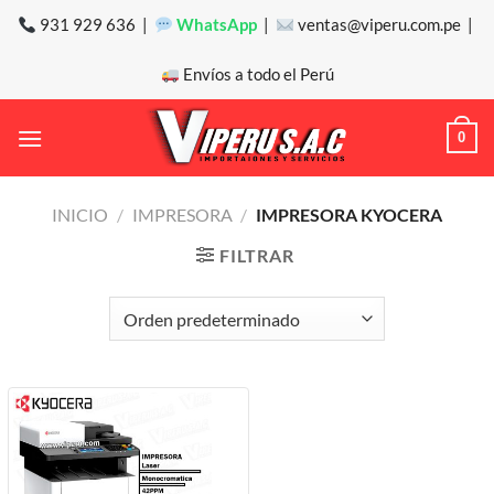
Saltar
931 929 636 |
WhatsApp
|
ventas@viperu.com.pe |
al
contenido
Envíos a todo el Perú
0
INICIO
/
IMPRESORA
/
IMPRESORA KYOCERA
FILTRAR