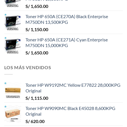
S/
1,650.00
Toner HP 650A (CE270A) Black Enterprise
M750DN 13,500KPG
S/
1,150.00
Toner HP 650A (CE271A) Cyan Enterprise
M750DN 15,000KPG
S/
1,650.00
LOS MÁS VENDIDOS
Toner HP W9192MC Yellow E77822 28,000KPG
Original
S/
1,115.00
Toner HP W9090MC Black E45028 8,600KPG
Original
S/
620.00