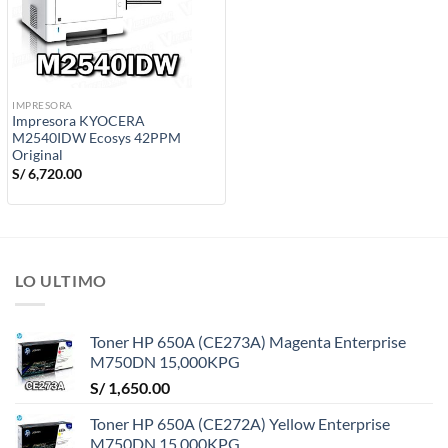
IMPRESORA
Impresora KYOCERA
M2540IDW Ecosys 42PPM
Original
S/
6,720.00
LO ULTIMO
Toner HP 650A (CE273A) Magenta Enterprise
M750DN 15,000KPG
S/
1,650.00
Toner HP 650A (CE272A) Yellow Enterprise
M750DN 15,000KPG