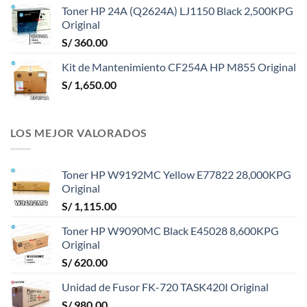
Toner HP 24A (Q2624A) LJ1150 Black 2,500KPG
Original
S/
360.00
Kit de Mantenimiento CF254A HP M855 Original
S/
1,650.00
LOS MEJOR VALORADOS
Toner HP W9192MC Yellow E77822 28,000KPG
Original
S/
1,115.00
Toner HP W9090MC Black E45028 8,600KPG
Original
S/
620.00
Unidad de Fusor FK-720 TASK420I Original
S/
980.00