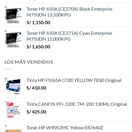
Toner HP 650A (CE270A) Black Enterprise
M750DN 13,500KPG
S/
1,150.00
Toner HP 650A (CE271A) Cyan Enterprise
M750DN 15,000KPG
S/
1,650.00
LOS MÁS VENDIDOS
Tinta HP F9J65A (728) YELLOW T830 Original
S/
410.00
Tinta CANON PFI-120C TM-200 130ML Original
S/
425.00
Toner HP W9052MC Yellow E87640Z