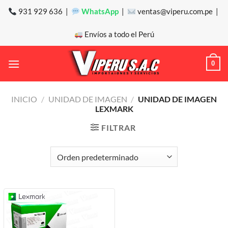
Saltar
931 929 636 |
WhatsApp
|
ventas@viperu.com.pe |
al
contenido
Envíos a todo el Perú
0
INICIO
/
UNIDAD DE IMAGEN
/
UNIDAD DE IMAGEN
LEXMARK
FILTRAR