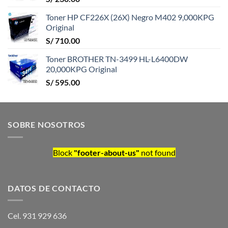
Toner HP CF226X (26X) Negro M402 9,000KPG
Original
S/
710.00
Toner BROTHER TN-3499 HL-L6400DW
20,000KPG Original
S/
595.00
SOBRE NOSOTROS
Block
"footer-about-us"
not found
DATOS DE CONTACTO
Cel. 931 929 636