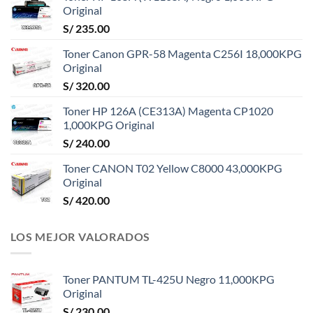
Original
S/
235.00
Toner Canon GPR-58 Magenta C256I 18,000KPG
Original
S/
320.00
Toner HP 126A (CE313A) Magenta CP1020
1,000KPG Original
S/
240.00
Toner CANON T02 Yellow C8000 43,000KPG
Original
S/
420.00
LOS MEJOR VALORADOS
Toner PANTUM TL-425U Negro 11,000KPG
Original
S/
230.00