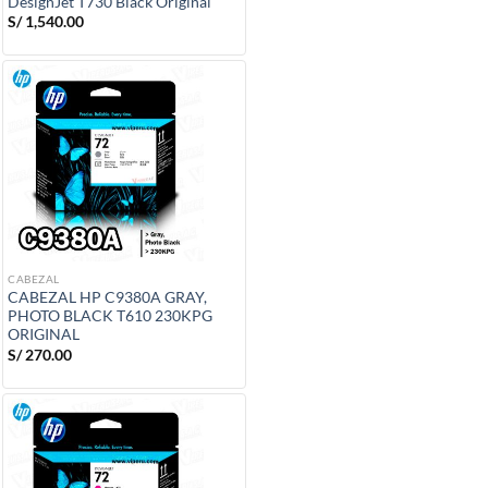
DesignJet T730 Black Original
S/
1,540.00
CABEZAL
CABEZAL HP C9380A GRAY,
PHOTO BLACK T610 230KPG
ORIGINAL
S/
270.00