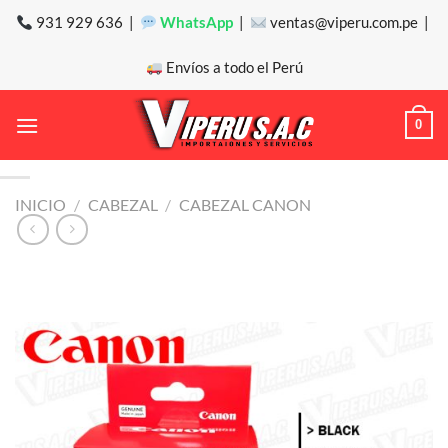
Saltar
931 929 636 |
WhatsApp
|
ventas@viperu.com.pe |
al
contenido
Envíos a todo el Perú
0
INICIO
/
CABEZAL
/
CABEZAL CANON