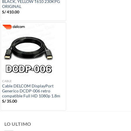
BLACK, YELLOW T610 230KPG
ORIGINAL
S/
410.00
CABLE
Cable DELCOM DisplayPort
Generico DCDP-006 retro
compatible Full HD 1080p 1.8m
S/
35.00
LO ULTIMO