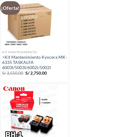
¡Oferta!
KIT MANTENIMIENTO
>Kit Mantenimiento Kyocera MK-
6335 TASKALFA
6003I/5003I/6002i/5002I
El
El
S/
3,550.00
S/
2,750.00
precio
precio
original
actual
era:
es:
S/ 3,550.00.
S/ 2,750.00.