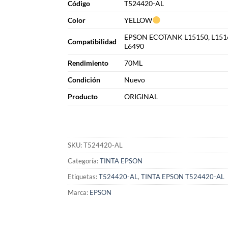
Cód
i
go
T524420-AL
Color
YELLOW
EPSON ECOTANK L15150, L1516
Compatibilidad
L6490
Rendimiento
70ML
Condición
Nuevo
Producto
ORIGINAL
SKU:
T524420-AL
Categoría:
TINTA EPSON
Etiquetas:
T524420-AL
,
TINTA EPSON T524420-AL
Marca:
EPSON