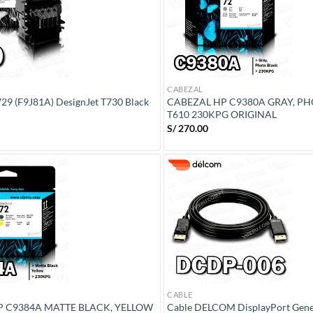
CABEZAL
29 (F9J81A) DesignJet T730 Black
CABEZAL HP C9380A GRAY, P
T610 230KPG ORIGINAL
S/
270.00
CABLE
P C9384A MATTE BLACK, YELLOW
Cable DELCOM DisplayPort Gen