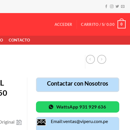
0
ACCEDER
CARRITO /
S/
0.00
TO
CONTACTO
L
Contactar con Nosotros
50
WattsApp 931 929 636
Email:ventas@viperu.com.pe
riginal