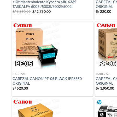
>Kit Mantenimiento Kyocera MK-6335
CABEZAL C
TASKALFA 6003I/5003I/6002i/5002I
ORIGINAL
El
El
S/
3,550.00
S/
2,750.00
S/
220.00
precio
precio
original
actual
era:
es:
S/ 3,550.00.
S/ 2,750.00.
CABEZAL
CABEZAL
CABEZAL CANON PF-05 BLACK iPF6350
CABEZAL C
ORIGINAL
ORIGINAL
S/
520.00
S/
1,950.00