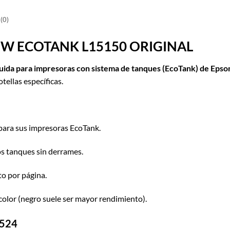
(0)
OW ECOTANK L15150 ORIGINAL
íquida para impresoras con sistema de tanques (EcoTank) de
Epso
tellas específicas.
para sus impresoras EcoTank.
os tanques sin derrames.
to por página.
color (negro suele ser mayor rendimiento).
T524