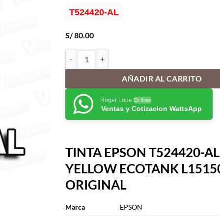
T524420-AL
S/
80.00
TINTA EPSON T524420-AL YELLOW ECOTANK L15
AÑADIR AL CARRITO
Roger Lope
En línea
Ventas y Cotizacion WattsApp
TINTA EPSON T524420-AL
YELLOW ECOTANK L1515
ORIGINAL
Marca
EPSON