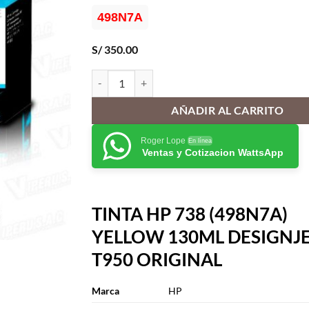
498N7A
S/
350.00
TINTA HP 738 (498N7A) YELLOW 130ML DESIGNJ
AÑADIR AL CARRITO
Roger Lope
En línea
Ventas y Cotizacion WattsApp
TINTA HP 738 (498N7A)
YELLOW 130ML DESIGNJ
T950 ORIGINAL
Marca
HP