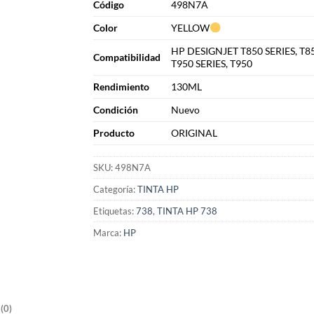
Cód
i
go
498N7A
Color
YELLOW
HP DESIGNJET T850 SERIES, T8
Compatibilidad
T950 SERIES, T950
Rendimiento
130ML
Condición
Nuevo
Producto
ORIGINAL
SKU:
498N7A
Categoría:
TINTA HP
Etiquetas:
738
,
TINTA HP 738
Marca:
HP
(0)