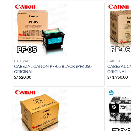
era:
es:
S/ 3,550.00.
S/ 2,750.00.
CABEZAL
CABEZAL
CABEZAL CANON PF-05 BLACK iPF6350
CABEZAL C
ORIGINAL
ORIGINAL
S/
520.00
S/
1,950.00