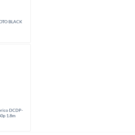
HOTO BLACK
erico DCDP-
80p 1.8m