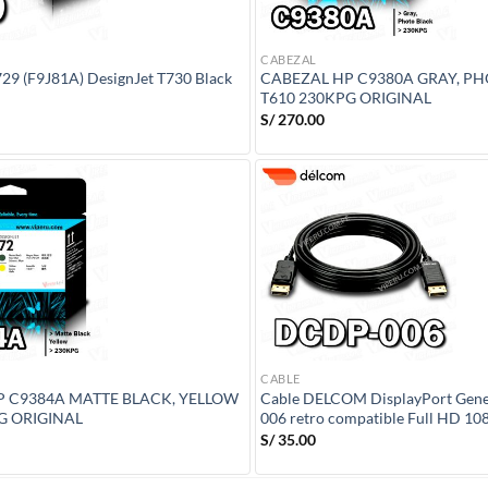
CABEZAL
29 (F9J81A) DesignJet T730 Black
CABEZAL HP C9380A GRAY, P
T610 230KPG ORIGINAL
S/
270.00
CABLE
P C9384A MATTE BLACK, YELLOW
Cable DELCOM DisplayPort Gen
G ORIGINAL
006 retro compatible Full HD 10
S/
35.00