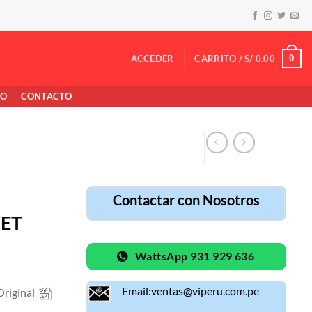
0
ACCEDER
CARRITO /
S/
0.00
TO
CONTACTO
Contactar con Nosotros
JET
WattsApp 931 929 636
Email:ventas@viperu.com.pe
riginal