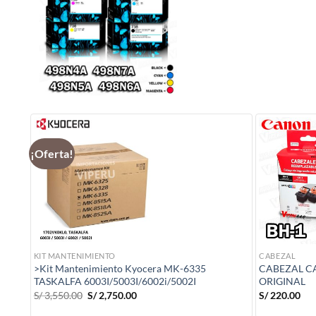
¡Oferta!
KIT MANTENIMIENTO
CABEZAL
>Kit Mantenimiento Kyocera MK-6335
CABEZAL C
TASKALFA 6003I/5003I/6002i/5002I
ORIGINAL
El
El
S/
3,550.00
S/
2,750.00
S/
220.00
precio
precio
original
actual