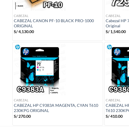
CABEZAL
CABEZAL
CABEZAL CANON PF-10 BLACK PRO-1000
Cabezal HP 7
ORIGINAL
Original
S/
4,130.00
S/
1,540.00
CABEZAL
CABEZAL
CABEZAL HP C9383A MAGENTA, CYAN T610
CABEZAL H
230KPG ORIGINAL
T610 230KP
S/
270.00
S/
410.00