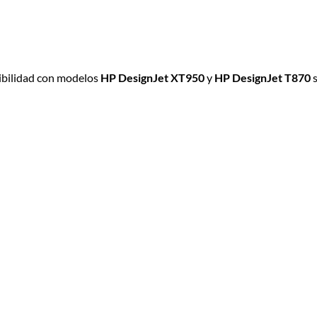
ibilidad con modelos
HP DesignJet XT950
y
HP DesignJet T870
s