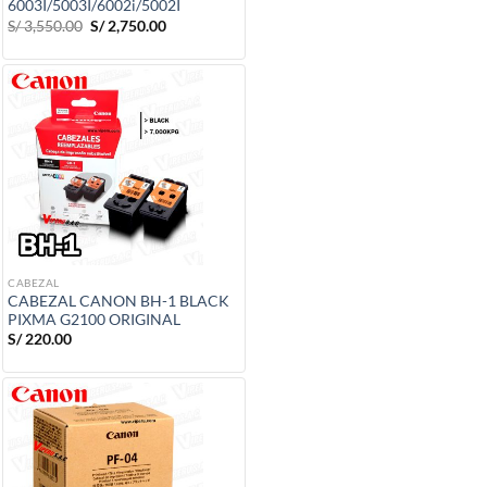
6003I/5003I/6002i/5002I
El
El
S/
3,550.00
S/
2,750.00
precio
precio
original
actual
era:
es:
S/ 3,550.00.
S/ 2,750.00.
CABEZAL
CABEZAL CANON BH-1 BLACK
PIXMA G2100 ORIGINAL
S/
220.00