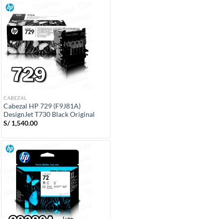
CABEZAL
Cabezal HP 729 (F9J81A)
DesignJet T730 Black Original
S/
1,540.00