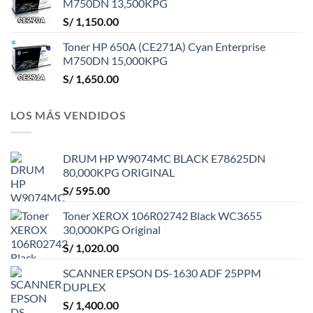
M750DN 13,500KPG
S/
1,150.00
Toner HP 650A (CE271A) Cyan Enterprise
M750DN 15,000KPG
S/
1,650.00
LOS MÁS VENDIDOS
DRUM HP W9074MC BLACK E78625DN
80,000KPG ORIGINAL
S/
595.00
Toner XEROX 106R02742 Black WC3655
30,000KPG Original
S/
1,020.00
SCANNER EPSON DS-1630 ADF 25PPM
DUPLEX
S/
1,400.00