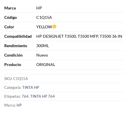
Marca
HP
Cód
i
go
C1Q15A
Color
YELLOW
Compatibilidad
HP DESIGNJET T3500, T3500 MFP, T3500 36-IN
Rendimiento
300ML
Condición
Nuevo
Producto
ORIGINAL
SKU:
C1Q15A
Categoría:
TINTA HP
Etiquetas:
764
,
TINTA HP 764
Marca:
HP