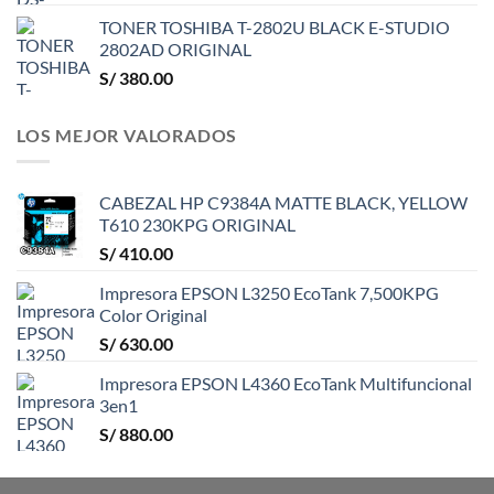
TONER TOSHIBA T-2802U BLACK E-STUDIO
2802AD ORIGINAL
S/
380.00
LOS MEJOR VALORADOS
CABEZAL HP C9384A MATTE BLACK, YELLOW
T610 230KPG ORIGINAL
S/
410.00
Impresora EPSON L3250 EcoTank 7,500KPG
Color Original
S/
630.00
Impresora EPSON L4360 EcoTank Multifuncional
3en1
S/
880.00