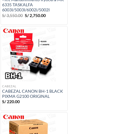
6335 TASKALFA
6003I/5003I/6002i/5002I
El
El
S/
3,550.00
S/
2,750.00
precio
precio
original
actual
era:
es:
S/ 3,550.00.
S/ 2,750.00.
CABEZAL
CABEZAL CANON BH-1 BLACK
PIXMA G2100 ORIGINAL
S/
220.00