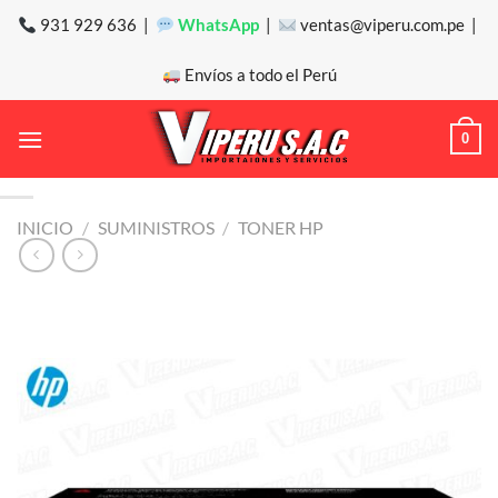
Saltar
931 929 636 |
WhatsApp
|
ventas@viperu.com.pe |
al
contenido
Envíos a todo el Perú
0
INICIO
/
SUMINISTROS
/
TONER HP