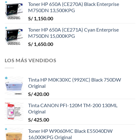
Toner HP 650A (CE270A) Black Enterprise
M750DN 13,500KPG
S/
1,150.00
Toner HP 650A (CE271A) Cyan Enterprise
M750DN 15,000KPG
S/
1,650.00
LOS MÁS VENDIDOS
Tinta HP M0K30XC (992XC) Black 750DW
Original
S/
420.00
Tinta CANON PFI-120M TM-200 130ML
Original
S/
425.00
Toner HP W9060MC Black E55040DW
16,000KPG Original