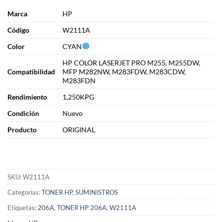
Marca
HP
Cód
i
go
W2111A
Color
CYAN
HP COLOR LASERJET PRO M255, M255DW,
Compatibilidad
MFP M282NW, M283FDW, M283CDW,
M283FDN
Rendimiento
1,250KPG
Condición
Nuevo
Producto
ORIGINAL
SKU:
W2111A
Categorías:
TONER HP
,
SUMINISTROS
Etiquetas:
206A
,
TONER HP 206A
,
W2111A