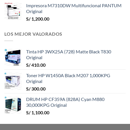
Impresora M7310DW Multifuncional PANTUM
Original
S/
1,200.00
LOS MEJOR VALORADOS
Tinta HP 3WX25A (728) Matte Black T830
Original
S/
410.00
Toner HP W1450A Black M207 1,000KPG
Original
S/
300.00
DRUM HP CF359A (828A) Cyan M880
30,000KPG Original
S/
1,100.00