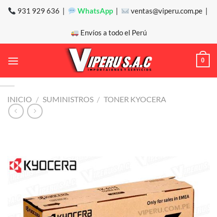
Saltar
931 929 636 |
WhatsApp
|
ventas@viperu.com.pe |
al
contenido
Envíos a todo el Perú
0
INICIO
/
SUMINISTROS
/
TONER KYOCERA