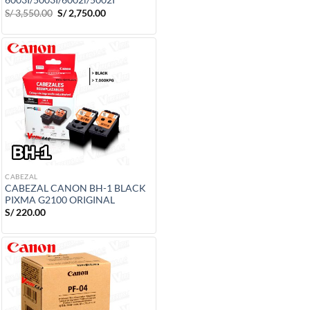
6003I/5003I/6002i/5002I
El
El
S/
3,550.00
S/
2,750.00
precio
precio
original
actual
era:
es:
S/ 3,550.00.
S/ 2,750.00.
CABEZAL
CABEZAL CANON BH-1 BLACK
PIXMA G2100 ORIGINAL
S/
220.00