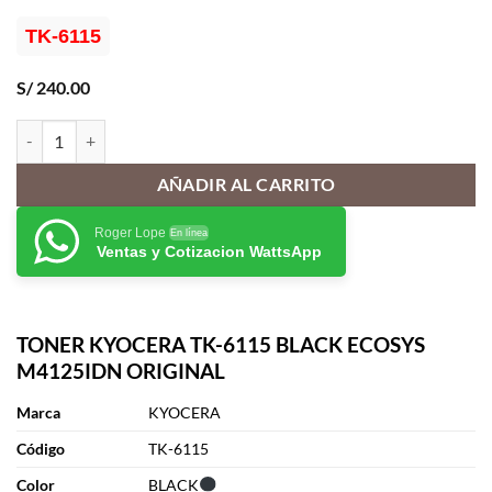
TK-6115
S/
240.00
TONER KYOCERA TK-6115 BLACK ECOSYS M4125IDN ORIGINAL ca
AÑADIR AL CARRITO
Roger Lope
En línea
Ventas y Cotizacion WattsApp
TONER KYOCERA TK-6115 BLACK ECOSYS
M4125IDN ORIGINAL
Marca
KYOCERA
Cód
i
go
TK-6115
Color
BLACK