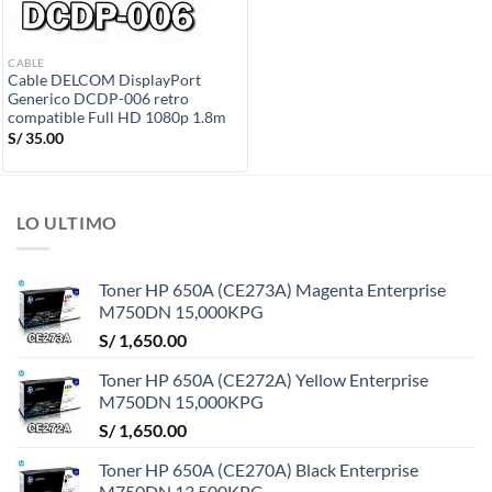
CABLE
Cable DELCOM DisplayPort
Generico DCDP-006 retro
compatible Full HD 1080p 1.8m
S/
35.00
LO ULTIMO
Toner HP 650A (CE273A) Magenta Enterprise
M750DN 15,000KPG
S/
1,650.00
Toner HP 650A (CE272A) Yellow Enterprise
M750DN 15,000KPG
S/
1,650.00
Toner HP 650A (CE270A) Black Enterprise
M750DN 13,500KPG