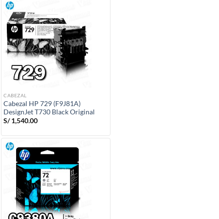
CABEZAL
Cabezal HP 729 (F9J81A)
DesignJet T730 Black Original
S/
1,540.00