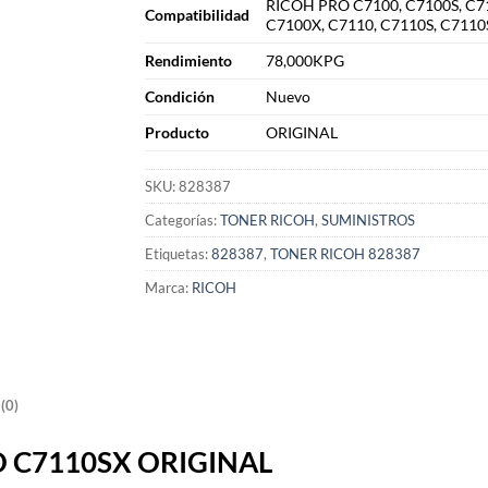
RICOH PRO C7100, C7100S, C7
Compatibilidad
C7100X, C7110, C7110S, C7110
Rendimiento
78,000KPG
Condición
Nuevo
Producto
ORIGINAL
SKU:
828387
Categorías:
TONER RICOH
,
SUMINISTROS
Etiquetas:
828387
,
TONER RICOH 828387
Marca:
RICOH
(0)
O C7110SX ORIGINAL