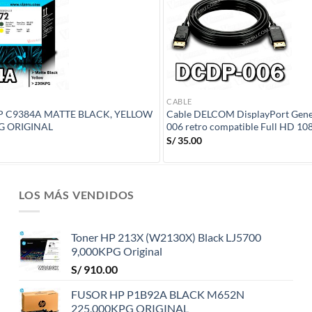
CABLE
P C9384A MATTE BLACK, YELLOW
Cable DELCOM DisplayPort Gen
G ORIGINAL
006 retro compatible Full HD 10
S/
35.00
LOS MÁS VENDIDOS
Toner HP 213X (W2130X) Black LJ5700
9,000KPG Original
S/
910.00
FUSOR HP P1B92A BLACK M652N
225,000KPG ORIGINAL