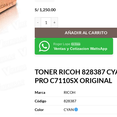
S/
1,250.00
TONER RICOH 828387 CYAN PRO C7110SX ORIGI
AÑADIR AL CARRITO
Roger Lope
En línea
Ventas y Cotizacion WattsApp
TONER RICOH 828387 C
PRO C7110SX ORIGINAL
Marca
RICOH
Cód
i
go
828387
Color
CYAN