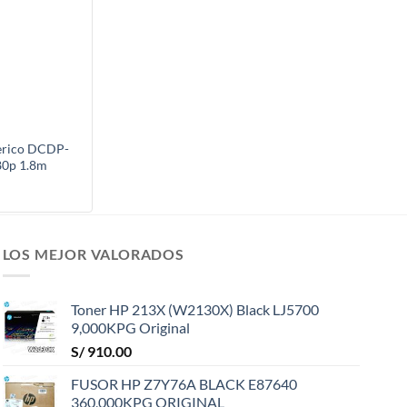
erico DCDP-
80p 1.8m
LOS MEJOR VALORADOS
Toner HP 213X (W2130X) Black LJ5700
9,000KPG Original
S/
910.00
FUSOR HP Z7Y76A BLACK E87640
360,000KPG ORIGINAL