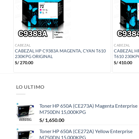
CABEZAL
CABEZAL
CABEZAL HP C9383A MAGENTA, CYAN T610
CABEZAL H
230KPG ORIGINAL
T610 230KP
S/
270.00
S/
410.00
LO ULTIMO
Toner HP 650A (CE273A) Magenta Enterprise
M750DN 15,000KPG
S/
1,650.00
Toner HP 650A (CE272A) Yellow Enterprise
M750DN 15,000KPG