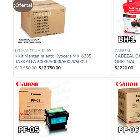
¡Oferta!
KIT MANTENIMIENTO
CABEZAL
>Kit Mantenimiento Kyocera MK-6335
CABEZAL C
TASKALFA 6003I/5003I/6002i/5002I
ORIGINAL
El
El
S/
3,550.00
S/
2,750.00
S/
220.00
precio
precio
original
actual
era:
es:
S/ 3,550.00.
S/ 2,750.00.