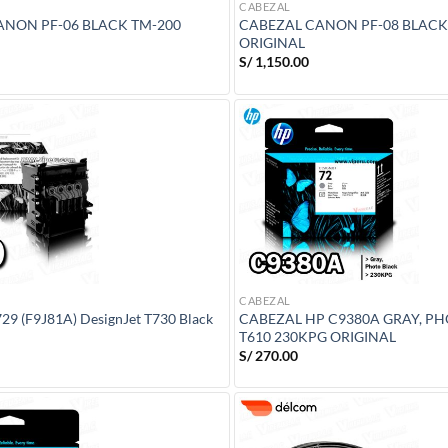
CABEZAL
ANON PF-06 BLACK TM-200
CABEZAL CANON PF-08 BLACK
ORIGINAL
S/
1,150.00
CABEZAL
29 (F9J81A) DesignJet T730 Black
CABEZAL HP C9380A GRAY, P
T610 230KPG ORIGINAL
S/
270.00