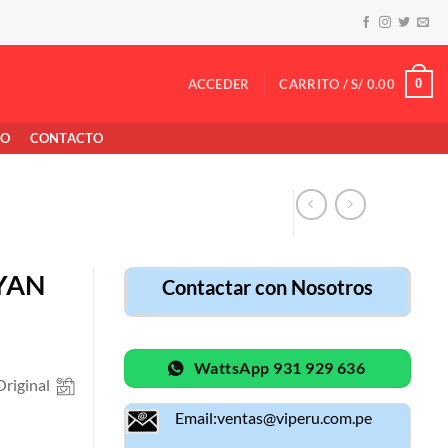
0
ACCEDER
CARRITO /
S/
0.00
TO
CONTACTO
YAN
Contactar con Nosotros
WattsApp 931 929 636
riginal
Email:ventas@viperu.com.pe