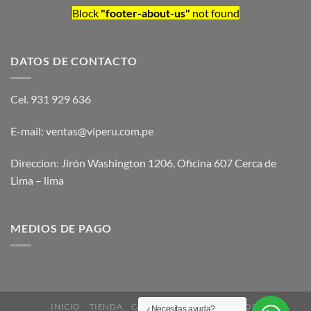
Block
"footer-about-us"
not found
DATOS DE CONTACTO
Cel. 931 929 636
E-mail: ventas@viperu.com.pe
Direccion: Jirón Washington 1206, Oficina 607 Cerca de
Lima – lima
MEDIOS DE PAGO
INICIO
TIENDA
CATEGORÍAS DE PRODUCTOS
¿Necesitas ayuda?