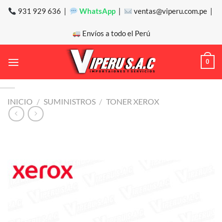
Saltar
931 929 636 |
WhatsApp
|
ventas@viperu.com.pe |
al
contenido
Envíos a todo el Perú
0
INICIO
/
SUMINISTROS
/
TONER XEROX