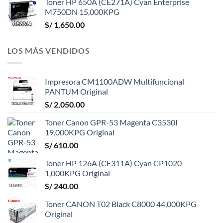
Toner HP 650A (CE271A) Cyan Enterprise
M750DN 15,000KPG
S/
1,650.00
LOS MÁS VENDIDOS
Impresora CM1100ADW Multifuncional
PANTUM Original
S/
2,050.00
Toner Canon GPR-53 Magenta C3530I
19,000KPG Original
S/
610.00
Toner HP 126A (CE311A) Cyan CP1020
1,000KPG Original
S/
240.00
Toner CANON T02 Black C8000 44,000KPG
Original