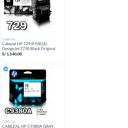
CABEZAL
Cabezal HP 729 (F9J81A)
DesignJet T730 Black Original
S/
1,540.00
CABEZAL
CABEZAL HP C9380A GRAY,