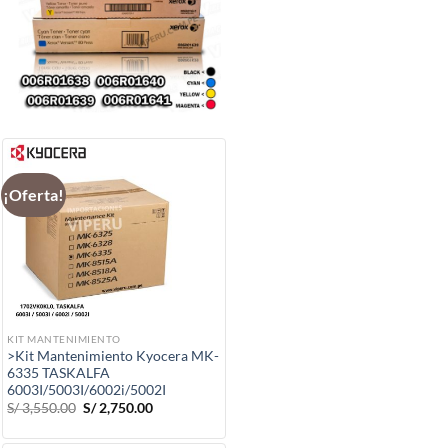
¡Oferta!
KIT MANTENIMIENTO
>Kit Mantenimiento Kyocera MK-
6335 TASKALFA
6003I/5003I/6002i/5002I
El
El
S/
3,550.00
S/
2,750.00
precio
precio
original
actual
era:
es: