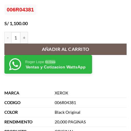
006R04381
S/
1,100.00
Toner Xerox 006R04381 Negro, B315, B310, B305, 20k cantidad
AÑADIR AL CARRITO
Roger Lope
En línea
Ventas y Cotizacion WattsApp
MARCA
XEROX
CODIGO
006R04381
COLOR
Black Original
RENDIMIENTO
20,000 PAGINAS