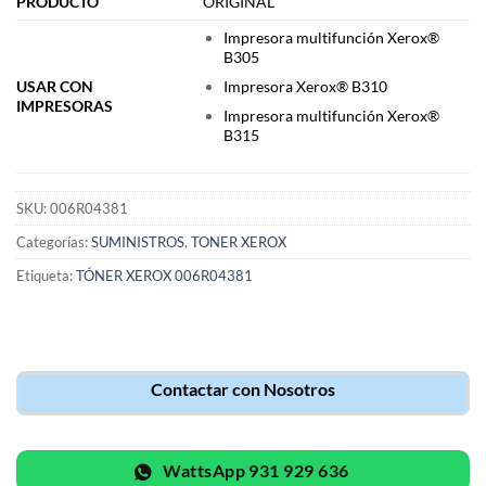
PRODUCTO
ORIGINAL
Impresora multifunción Xerox®
B305
Impresora Xerox® B310
USAR CON
IMPRESORAS
Impresora multifunción Xerox®
B315
SKU:
006R04381
Categorías:
SUMINISTROS
,
TONER XEROX
Etiqueta:
TÓNER XEROX 006R04381
Contactar con Nosotros
WattsApp 931 929 636