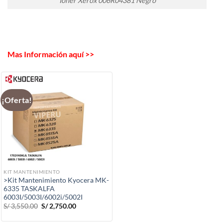
Toner Xerox 006R04381 Negro
Mas Información aquí >>
¡Oferta!
KIT MANTENIMIENTO
>Kit Mantenimiento Kyocera MK-
6335 TASKALFA
6003I/5003I/6002i/5002I
El
El
S/
3,550.00
S/
2,750.00
precio
precio
original
actual