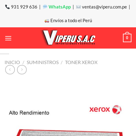
Saltar
931 929 636 |
WhatsApp
|
ventas@viperu.com.pe |
al
contenido
Envíos a todo el Perú
0
INICIO
/
SUMINISTROS
/
TONER XEROX