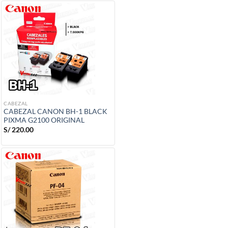
era:
es:
S/ 3,550.00.
S/ 2,750.00.
CABEZAL
CABEZAL CANON BH-1 BLACK
PIXMA G2100 ORIGINAL
S/
220.00