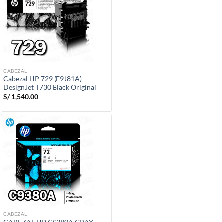
CABEZAL
Cabezal HP 729 (F9J81A)
DesignJet T730 Black Original
S/
1,540.00
CABEZAL
CABEZAL HP C9380A GRAY,