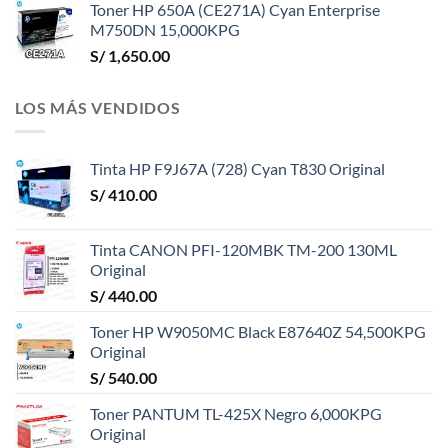
Toner HP 650A (CE271A) Cyan Enterprise
M750DN 15,000KPG
S/
1,650.00
LOS MÁS VENDIDOS
Tinta HP F9J67A (728) Cyan T830 Original
S/
410.00
Tinta CANON PFI-120MBK TM-200 130ML
Original
S/
440.00
Toner HP W9050MC Black E87640Z 54,500KPG
Original
S/
540.00
Toner PANTUM TL-425X Negro 6,000KPG
Original