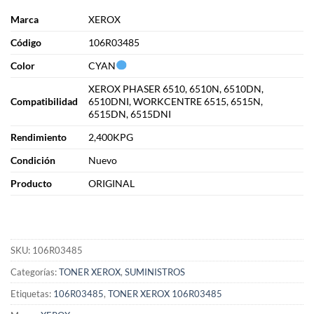
Marca
XEROX
Cód
i
go
106R03485
Color
CYAN
XEROX PHASER 6510, 6510N, 6510DN,
Compatibilidad
6510DNI, WORKCENTRE 6515, 6515N,
6515DN, 6515DNI
Rendimiento
2,400KPG
Condición
Nuevo
Producto
ORIGINAL
SKU:
106R03485
Categorías:
TONER XEROX
,
SUMINISTROS
Etiquetas:
106R03485
,
TONER XEROX 106R03485