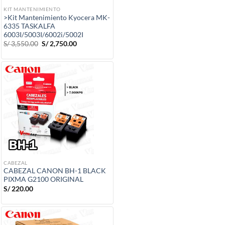
KIT MANTENIMIENTO
>Kit Mantenimiento Kyocera MK-
6335 TASKALFA
6003I/5003I/6002i/5002I
El
El
S/
3,550.00
S/
2,750.00
precio
precio
original
actual
era:
es:
S/ 3,550.00.
S/ 2,750.00.
CABEZAL
CABEZAL CANON BH-1 BLACK
PIXMA G2100 ORIGINAL
S/
220.00