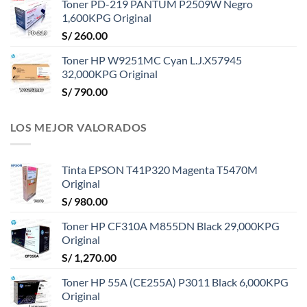
Toner PD-219 PANTUM P2509W Negro
1,600KPG Original
S/
260.00
Toner HP W9251MC Cyan L.J.X57945
32,000KPG Original
S/
790.00
LOS MEJOR VALORADOS
Tinta EPSON T41P320 Magenta T5470M
Original
S/
980.00
Toner HP CF310A M855DN Black 29,000KPG
Original
S/
1,270.00
Toner HP 55A (CE255A) P3011 Black 6,000KPG
Original