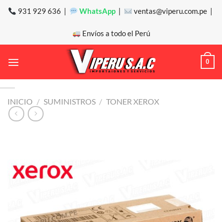
Saltar
931 929 636 |
WhatsApp
|
ventas@viperu.com.pe |
al
contenido
Envíos a todo el Perú
0
INICIO
/
SUMINISTROS
/
TONER XEROX