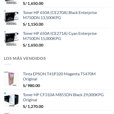
S/
1,650.00
Toner HP 650A (CE270A) Black Enterprise
M750DN 13,500KPG
S/
1,150.00
Toner HP 650A (CE271A) Cyan Enterprise
M750DN 15,000KPG
S/
1,650.00
LOS MÁS VENDIDOS
Tinta EPSON T41P320 Magenta T5470M
Original
S/
980.00
Toner HP CF310A M855DN Black 29,000KPG
Original
S/
1,270.00