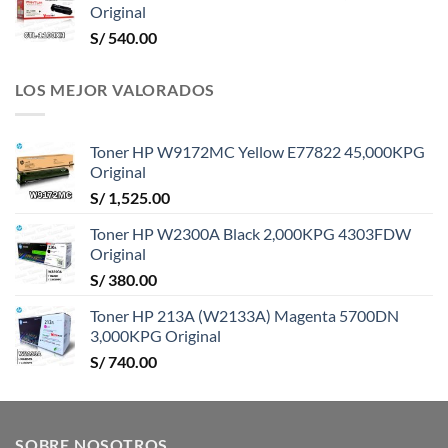
Original
S/
540.00
LOS MEJOR VALORADOS
Toner HP W9172MC Yellow E77822 45,000KPG
Original
S/
1,525.00
Toner HP W2300A Black 2,000KPG 4303FDW
Original
S/
380.00
Toner HP 213A (W2133A) Magenta 5700DN
3,000KPG Original
S/
740.00
SOBRE NOSOTROS