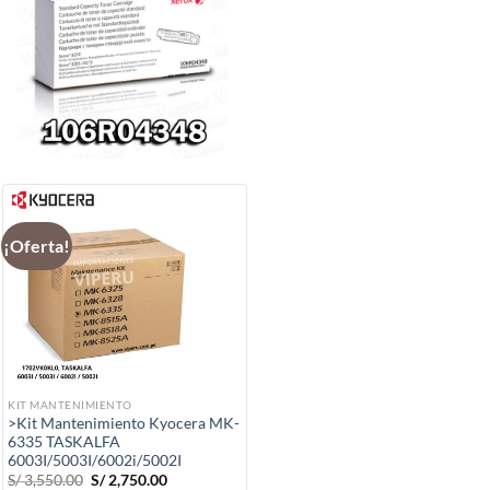
¡Oferta!
KIT MANTENIMIENTO
>Kit Mantenimiento Kyocera MK-
6335 TASKALFA
6003I/5003I/6002i/5002I
El
El
S/
3,550.00
S/
2,750.00