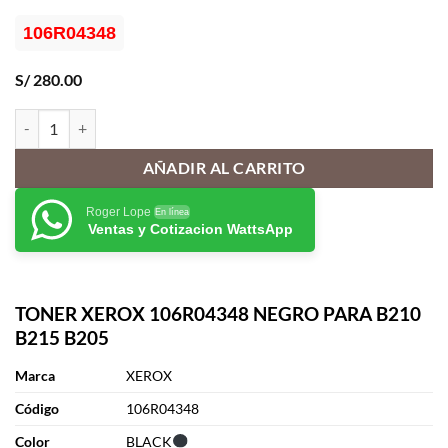
106R04348
S/
280.00
TONER XEROX 106R04348 NEGRO PARA B210 B215 B205 cantidad
AÑADIR AL CARRITO
Roger Lope
En línea
Ventas y Cotizacion WattsApp
TONER XEROX 106R04348 NEGRO PARA B210
B215 B205
Marca
XEROX
Cód
i
go
106R04348
Color
BLACK