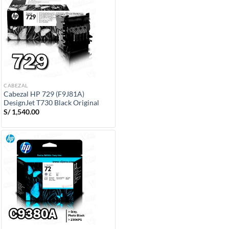
CABEZAL
Cabezal HP 729 (F9J81A)
DesignJet T730 Black Original
S/
1,540.00