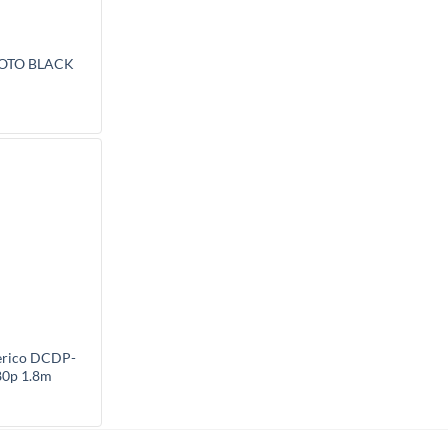
HOTO BLACK
erico DCDP-
80p 1.8m