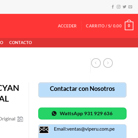
0
ACCEDER
CARRITO /
S/
0.00
TO
CONTACTO
CYAN
Contactar con Nosotros
AL
WattsApp 931 929 636
riginal
Email:ventas@viperu.com.pe