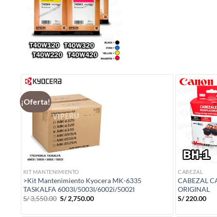
¡Oferta!
KIT MANTENIMIENTO
CABEZAL
>Kit Mantenimiento Kyocera MK-6335
CABEZAL C
TASKALFA 6003I/5003I/6002i/5002I
ORIGINAL
El
El
S/
3,550.00
S/
2,750.00
S/
220.00
precio
precio
original
actual