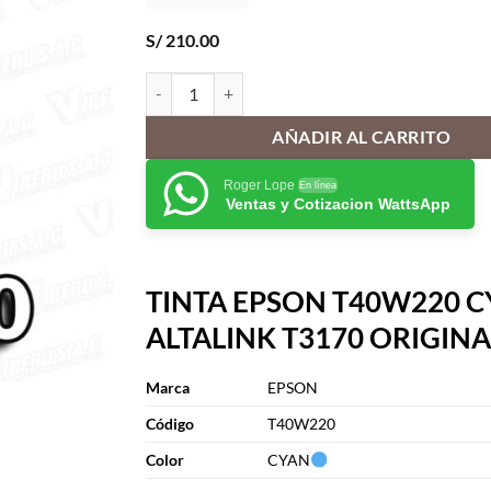
S/
210.00
TINTA EPSON T40W220 CYAN ALTALINK T3170 O
AÑADIR AL CARRITO
Roger Lope
En línea
Ventas y Cotizacion WattsApp
TINTA EPSON T40W220 
ALTALINK T3170 ORIGINA
Marca
EPSON
Cód
i
go
T40W220
Color
CYAN