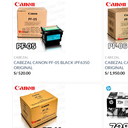
era:
es:
S/ 3,550.00.
S/ 2,750.00.
CABEZAL
CABEZAL
CABEZAL CANON PF-05 BLACK iPF6350
CABEZAL C
ORIGINAL
ORIGINAL
S/
520.00
S/
1,950.00