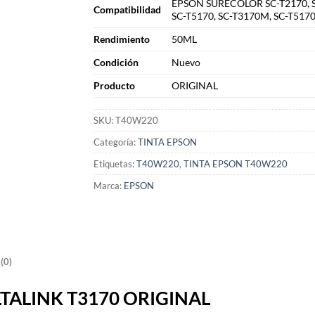
EPSON SURECOLOR SC-T2170, S
Compatibilidad
SC-T5170, SC-T3170M, SC-T517
Rendimiento
50ML
Condición
Nuevo
Producto
ORIGINAL
SKU:
T40W220
Categoría:
TINTA EPSON
Etiquetas:
T40W220
,
TINTA EPSON T40W220
Marca:
EPSON
(0)
TALINK T3170 ORIGINAL