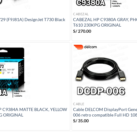
CABEZAL
29 (F9J81A) DesignJet T730 Black
CABEZAL HP C9380A GRAY, P
T610 230KPG ORIGINAL
S/
270.00
CABLE
P C9384A MATTE BLACK, YELLOW
Cable DELCOM DisplayPort Gen
G ORIGINAL
006 retro compatible Full HD 10
S/
35.00