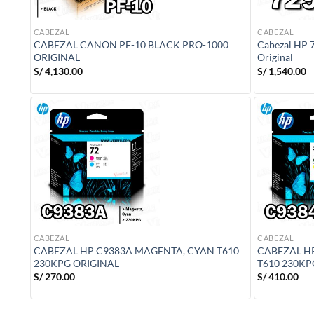
CABEZAL
CABEZAL
CABEZAL CANON PF-10 BLACK PRO-1000
Cabezal HP 7
ORIGINAL
Original
S/
4,130.00
S/
1,540.00
CABEZAL
CABEZAL
CABEZAL HP C9383A MAGENTA, CYAN T610
CABEZAL H
230KPG ORIGINAL
T610 230KP
S/
270.00
S/
410.00