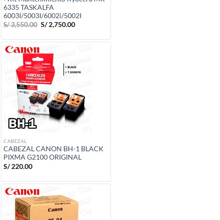
6335 TASKALFA
6003I/5003I/6002i/5002I
El
El
S/
3,550.00
S/
2,750.00
precio
precio
original
actual
era:
es:
S/ 3,550.00.
S/ 2,750.00.
CABEZAL
CABEZAL CANON BH-1 BLACK
PIXMA G2100 ORIGINAL
S/
220.00