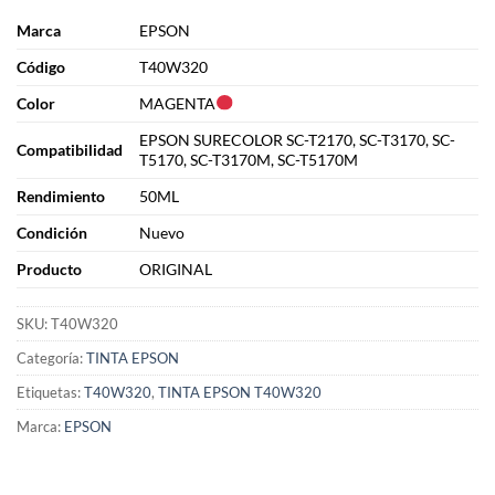
Marca
EPSON
Cód
i
go
T40W320
Color
MAGENTA
EPSON SURECOLOR SC-T2170, SC-T3170, SC-
Compatibilidad
T5170, SC-T3170M, SC-T5170M
Rendimiento
50ML
Condición
Nuevo
Producto
ORIGINAL
SKU:
T40W320
Categoría:
TINTA EPSON
Etiquetas:
T40W320
,
TINTA EPSON T40W320
Marca:
EPSON