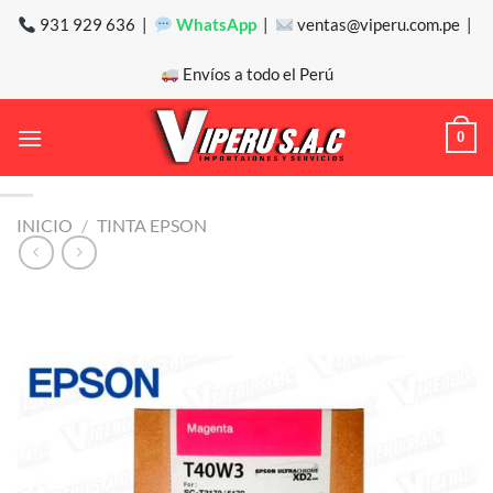
Saltar
931 929 636 |
WhatsApp
|
ventas@viperu.com.pe |
al
contenido
Envíos a todo el Perú
0
INICIO
/
TINTA EPSON