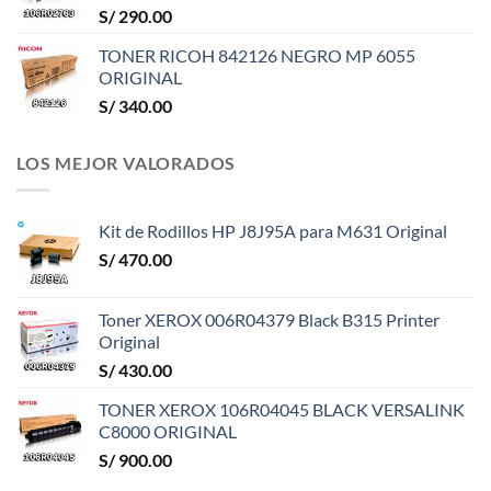
S/
290.00
TONER RICOH 842126 NEGRO MP 6055
ORIGINAL
S/
340.00
LOS MEJOR VALORADOS
Kit de Rodillos HP J8J95A para M631 Original
S/
470.00
Toner XEROX 006R04379 Black B315 Printer
Original
S/
430.00
TONER XEROX 106R04045 BLACK VERSALINK
C8000 ORIGINAL
S/
900.00