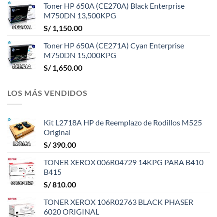
Toner HP 650A (CE270A) Black Enterprise
M750DN 13,500KPG
S/
1,150.00
Toner HP 650A (CE271A) Cyan Enterprise
M750DN 15,000KPG
S/
1,650.00
LOS MÁS VENDIDOS
Kit L2718A HP de Reemplazo de Rodillos M525
Original
S/
390.00
TONER XEROX 006R04729 14KPG PARA B410
B415
S/
810.00
TONER XEROX 106R02763 BLACK PHASER
6020 ORIGINAL