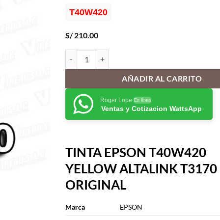
T40W420
S/
210.00
TINTA EPSON T40W420 YELLOW ALTALINK T3170
AÑADIR AL CARRITO
Roger Lope
En línea
Ventas y Cotizacion WattsApp
TINTA EPSON T40W420
YELLOW ALTALINK T3170
ORIGINAL
Marca
EPSON