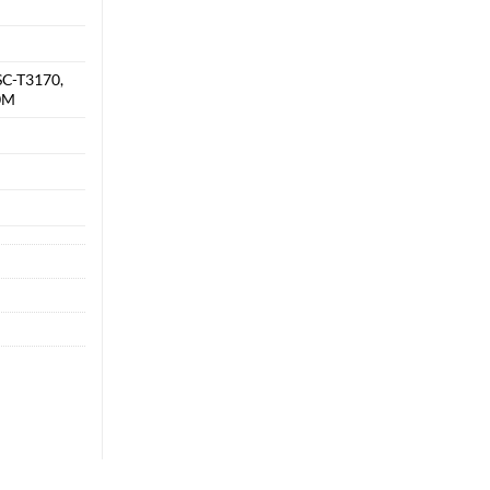
C-T3170,
0M