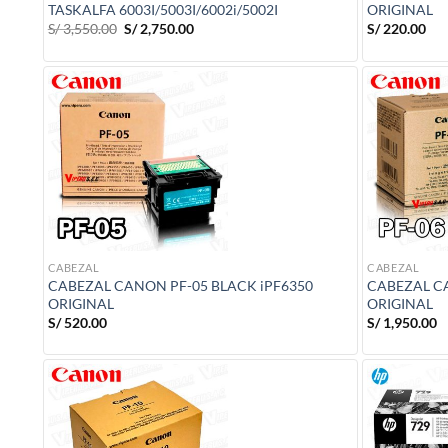
TASKALFA 6003I/5003I/6002i/5002I
ORIGINAL
El
El
S/
3,550.00
S/
2,750.00
S/
220.00
precio
precio
original
actual
era:
es:
S/ 3,550.00.
S/ 2,750.00.
CABEZAL
CABEZAL
CABEZAL CANON PF-05 BLACK iPF6350
CABEZAL C
ORIGINAL
ORIGINAL
S/
520.00
S/
1,950.00