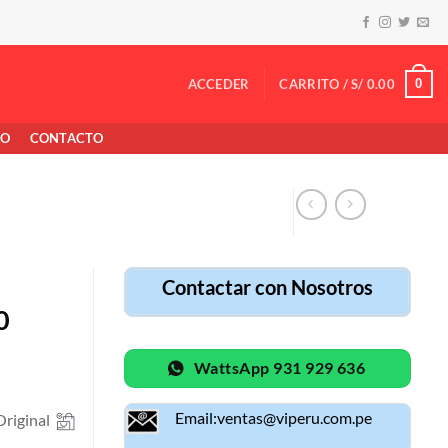
0
ACCEDER
CARRITO /
S/
0.00
TO
CONTACTO
Contactar con Nosotros
0
WattsApp 931 929 636
Email:ventas@viperu.com.pe
riginal