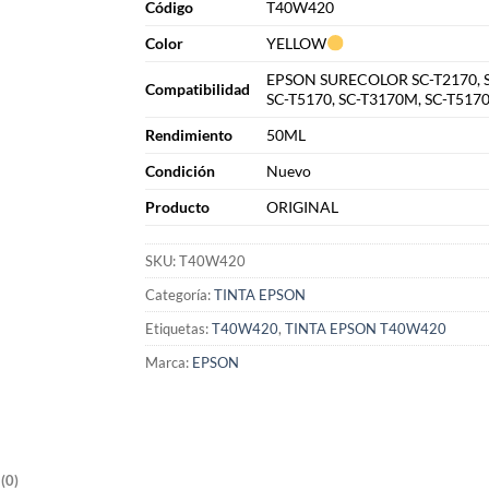
Cód
i
go
T40W420
Color
YELLOW
EPSON SURECOLOR SC-T2170, S
Compatibilidad
SC-T5170, SC-T3170M, SC-T517
Rendimiento
50ML
Condición
Nuevo
Producto
ORIGINAL
SKU:
T40W420
Categoría:
TINTA EPSON
Etiquetas:
T40W420
,
TINTA EPSON T40W420
Marca:
EPSON
(0)