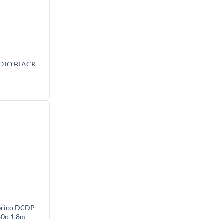
HOTO BLACK
erico DCDP-
80p 1.8m