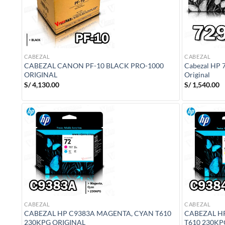
CABEZAL
CABEZAL
CABEZAL CANON PF-10 BLACK PRO-1000
Cabezal HP 7
ORIGINAL
Original
S/
4,130.00
S/
1,540.00
CABEZAL
CABEZAL
CABEZAL HP C9383A MAGENTA, CYAN T610
CABEZAL H
230KPG ORIGINAL
T610 230KP