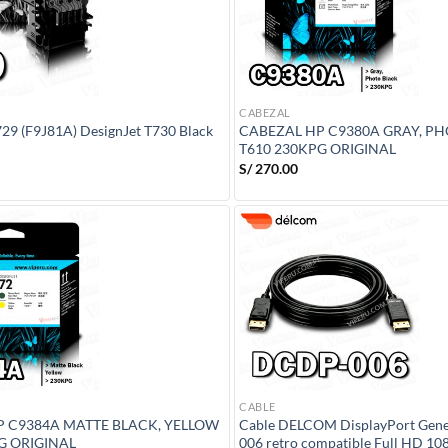
CABEZAL
29 (F9J81A) DesignJet T730 Black
CABEZAL HP C9380A GRAY, P
T610 230KPG ORIGINAL
S/
270.00
CABLE
P C9384A MATTE BLACK, YELLOW
Cable DELCOM DisplayPort Gen
G ORIGINAL
006 retro compatible Full HD 10