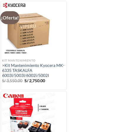
¡Oferta!
KIT MANTENIMIENTO
>Kit Mantenimiento Kyocera MK-
6335 TASKALFA
6003I/5003I/6002i/5002I
El
El
S/
3,550.00
S/
2,750.00
precio
precio
original
actual
era:
es:
S/ 3,550.00.
S/ 2,750.00.