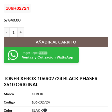
106R02724
S/
840.00
TONER XEROX 106R02724 BLACK PHASER 3610 ORIGINAL cantida
AÑADIR AL CARRITO
Roger Lope
En línea
Ventas y Cotizacion WattsApp
TONER XEROX 106R02724 BLACK PHASER
3610 ORIGINAL
Marca
XEROX
Cód
i
go
106R02724
Color
BLACK