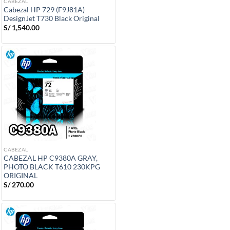
CABEZAL
Cabezal HP 729 (F9J81A)
DesignJet T730 Black Original
S/
1,540.00
CABEZAL
CABEZAL HP C9380A GRAY,
PHOTO BLACK T610 230KPG
ORIGINAL
S/
270.00