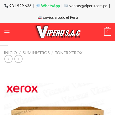
Saltar
931 929 636 |
WhatsApp
|
ventas@viperu.com.pe |
al
contenido
Envíos a todo el Perú
0
INICIO
/
SUMINISTROS
/
TONER XEROX