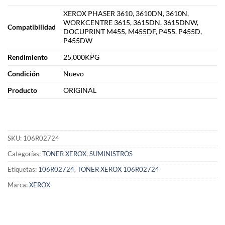
XEROX PHASER 3610, 3610DN, 3610N,
WORKCENTRE 3615, 3615DN, 3615DNW,
Compatibilidad
DOCUPRINT M455, M455DF, P455, P455D,
P455DW
Rendimiento
25,000KPG
Condición
Nuevo
Producto
ORIGINAL
SKU:
106R02724
Categorías:
TONER XEROX
,
SUMINISTROS
Etiquetas:
106R02724
,
TONER XEROX 106R02724
Marca:
XEROX